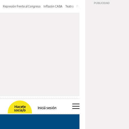
Represión frente al Congreso
Inflación CABA
Teatro
Feria de Editores
Mery Streep
Hacete
Iniciá sesión
socia/o