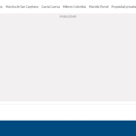
co
Marcha de San Cayetano
García Cuerva
Milei en Colombia
Marcelo Porcel
Propiedad privada