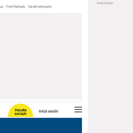
tas
Fred Machado
Día del veterinario
Hacete
Iniciá sesión
socia/o