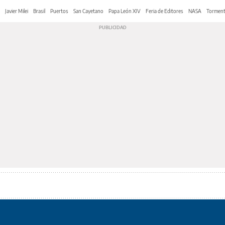
Javier Milei
Brasil
Puertos
San Cayetano
Papa León XIV
Feria de Editores
NASA
Tormen