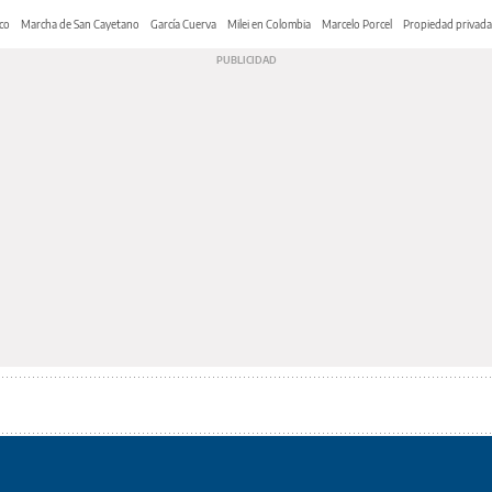
co
Marcha de San Cayetano
García Cuerva
Milei en Colombia
Marcelo Porcel
Propiedad privada