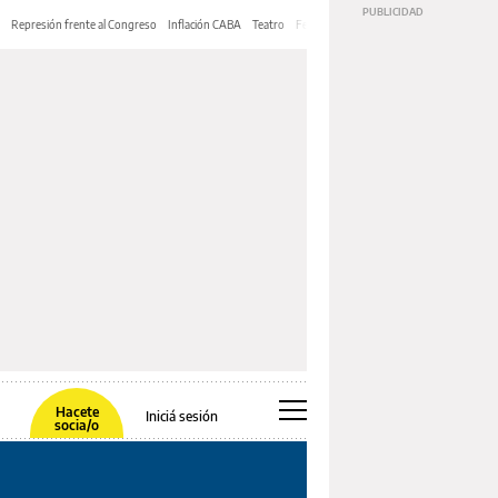
Represión frente al Congreso
Inflación CABA
Teatro
Feria de Editores
Mery Streep
Hacete
Iniciá sesión
socia/o