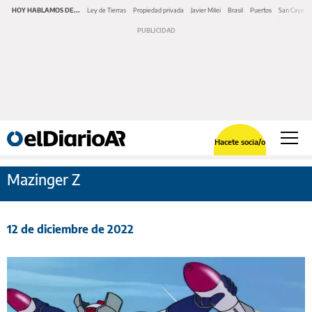
HOY HABLAMOS DE...
Ley de Tierras
Propiedad privada
Javier Milei
Brasil
Puertos
San Cayeta
Hacete socia/o
Mazinger Z
12 de diciembre de 2022