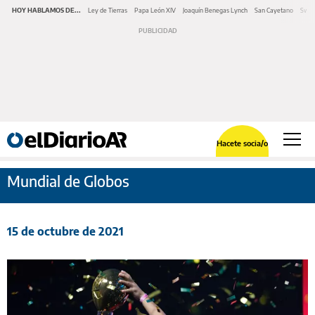
HOY HABLAMOS DE...
Ley de Tierras
Papa León XIV
Joaquín Benegas Lynch
San Cayetano
Swap
Hacete socia/o
Mundial de Globos
15 de octubre de 2021