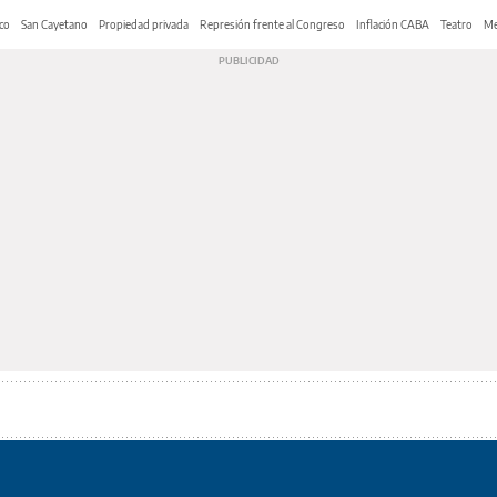
co
San Cayetano
Propiedad privada
Represión frente al Congreso
Inflación CABA
Teatro
Me