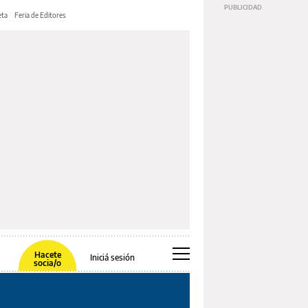
ta
Feria de Editores
Hacete
Iniciá sesión
socia/o