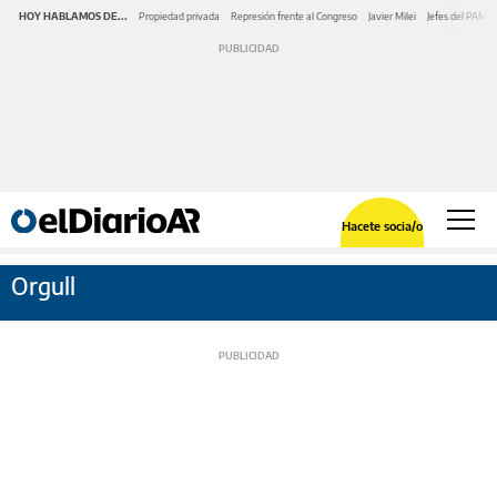
HOY HABLAMOS DE...
Propiedad privada
Represión frente al Congreso
Javier Milei
Jefes del PAMI
Hacete socia/o
Orgull