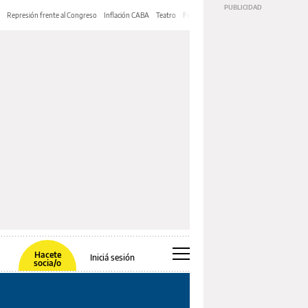
Represión frente al Congreso
Inflación CABA
Teatro
Feria de Editores
Mery Streep
Hacete
Iniciá sesión
socia/o