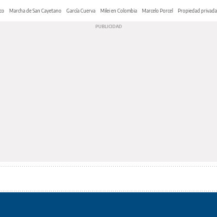
co
Marcha de San Cayetano
García Cuerva
Milei en Colombia
Marcelo Porcel
Propiedad privada