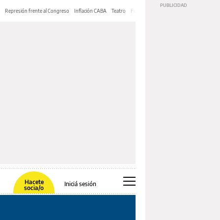
Represión frente al Congreso
Inflación CABA
Teatro
Feria de Editores
Mery Streep
Hacete
Iniciá sesión
socia/o