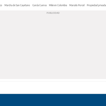
co
Marcha de San Cayetano
García Cuerva
Milei en Colombia
Marcelo Porcel
Propiedad privada