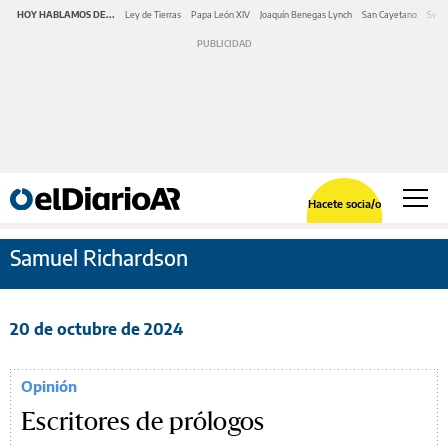
HOY HABLAMOS DE...
Ley de Tierras
Papa León XIV
Joaquín Benegas Lynch
San Cayetano
Swap
Hacete socia/o
Samuel Richardson
20 de octubre de 2024
Opinión
Escritores de prólogos