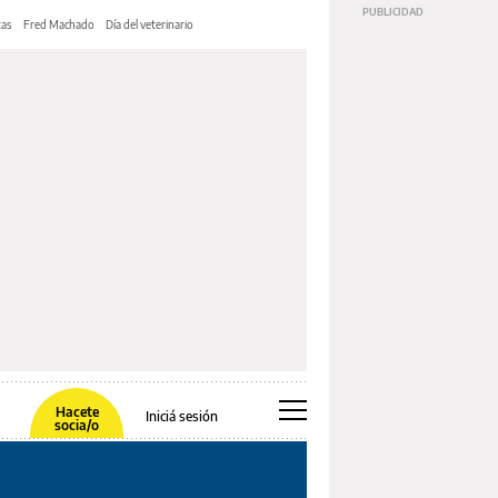
tas
Fred Machado
Día del veterinario
Hacete
Iniciá sesión
socia/o