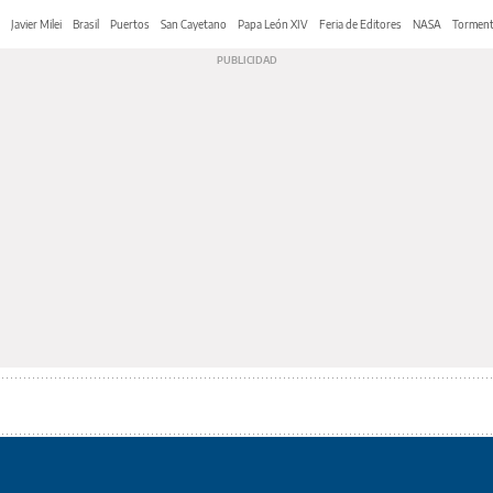
Javier Milei
Brasil
Puertos
San Cayetano
Papa León XIV
Feria de Editores
NASA
Tormen