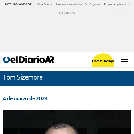
HOY HABLAMOS DE...
Casa Rosada
Panorama económico
San Cayetano
Propiedad privada
Repr
Hacete socia/o
Tom Sizemore
4 de marzo de 2023