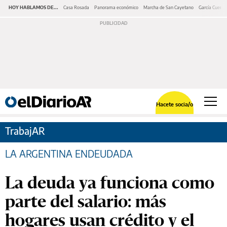
HOY HABLAMOS DE...
Casa Rosada
Panorama económico
Marcha de San Cayetano
García Cuerva
Hacete socia/o
TrabajAR
LA ARGENTINA ENDEUDADA
La deuda ya funciona como
parte del salario: más
hogares usan crédito y el