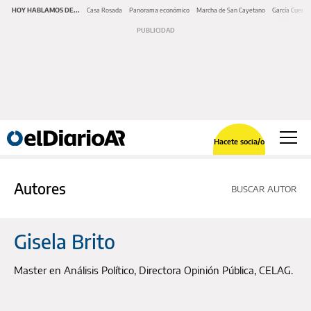
HOY HABLAMOS DE...
Casa Rosada
Panorama económico
Marcha de San Cayetano
García Cuerva
Hacete socia/o
Autores
BUSCAR AUTOR
Gisela Brito
Master en Análisis Político, Directora Opinión Pública, CELAG.