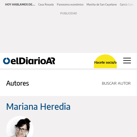
HOY HABLAMOS DE...
Casa Rosada
Panorama económico
Marcha de San Cayetano
García Cuerva
Hacete socia/o
Autores
BUSCAR AUTOR
Mariana Heredia