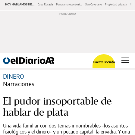
HOY HABLAMOS DE...
Casa Rosada
Panorama económico
San Cayetano
Propiedad privada
Repr
Hacete socia/o
DINERO
Narraciones
El pudor insoportable de
hablar de plata
Una vida familiar con dos temas innombrables -los asuntos
fisiológicos y el dinero- y un pecado capital: la envidia. Y una