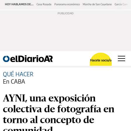
HOY HABLAMOS DE...
Casa Rosada
Panorama económico
Marcha de San Cayetano
García Cuerva
Hacete socia/o
QUÉ HACER
En CABA
AYNI, una exposición
colectiva de fotografía en
torno al concepto de
comunidad