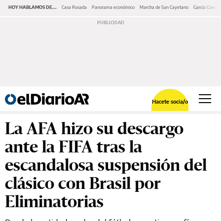
HOY HABLAMOS DE...
Casa Rosada
Panorama económico
Marcha de San Cayetano
García Cuerva
Hacete socia/o
La AFA hizo su descargo
ante la FIFA tras la
escandalosa suspensión del
clásico con Brasil por
Eliminatorias