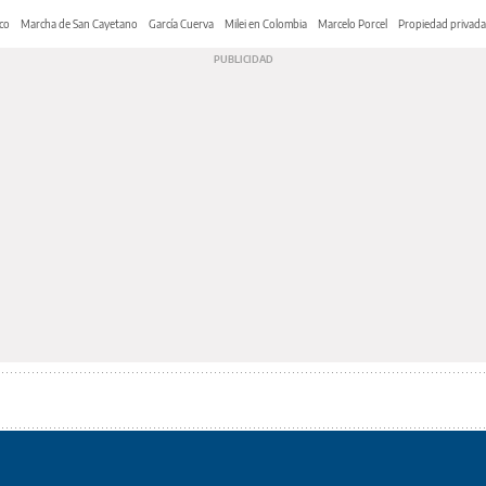
co
Marcha de San Cayetano
García Cuerva
Milei en Colombia
Marcelo Porcel
Propiedad privada