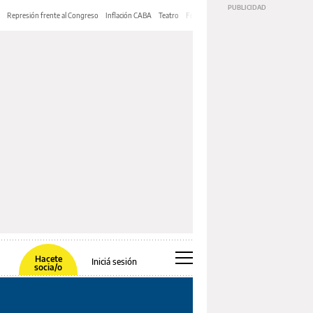
Represión frente al Congreso
Inflación CABA
Teatro
Feria de Editores
Mery Streep
Hacete
Iniciá sesión
socia/o