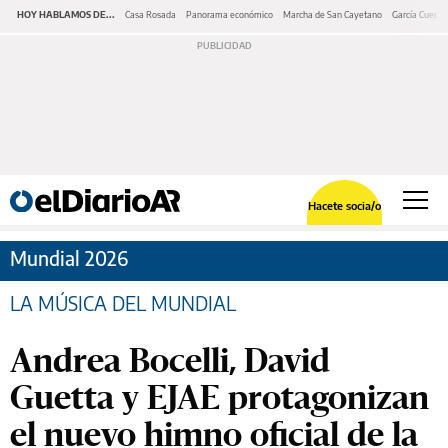
HOY HABLAMOS DE...
Casa Rosada
Panorama económico
Marcha de San Cayetano
García Cuerva
Hacete socia/o
Mundial 2026
LA MÚSICA DEL MUNDIAL
Andrea Bocelli, David
Guetta y EJAE protagonizan
el nuevo himno oficial de la