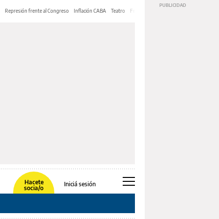
Represión frente al Congreso
Inflación CABA
Teatro
Feria de Editores
Mery Streep
Hacete
Iniciá sesión
socia/o