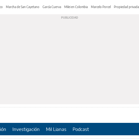
co
Marcha de San Cayetano
García Cuerva
Milei en Colombia
Marcelo Porcel
Propiedad privada
ión
Investigación
Mil Lianas
Podcast