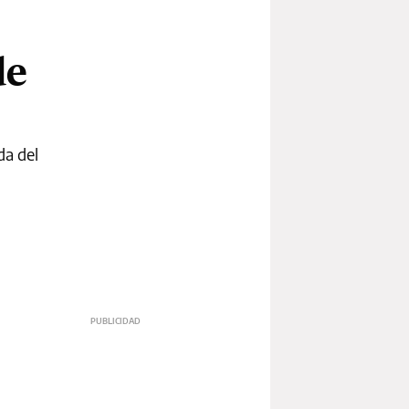
de
da del