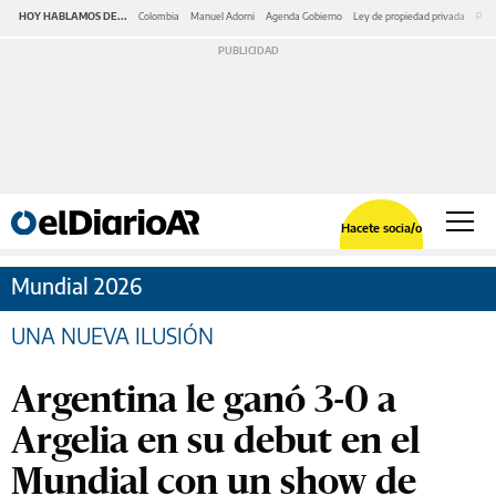
HOY HABLAMOS DE...
Colombia
Manuel Adorni
Agenda Gobierno
Ley de propiedad privada
Pano
Hacete socia/o
Mundial 2026
UNA NUEVA ILUSIÓN
Argentina le ganó 3-0 a
Argelia en su debut en el
Mundial con un show de