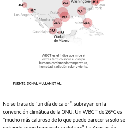
Washington
26,5
26,6
Nueva
21,9
York
Atlanta
23,7
27,4
Dallas
Los Ángeles
29,4
Monterrey
Miami
28,4
28,5
25,5
Guadalajara
19,1
Ciudad
de México
WBGT es el índice que mide el
estrés térmico sobre el cuerpo
humano combinando temperatura,
humedad, radiación solar y viento.
FUENTE: DONAL MULLAN ET AL.
No se trata de “un día de calor”, subrayan en la
convención climática de la ONU. Un WBGT de 26ºC es
“mucho más caluroso de lo que puede parecer si solo se
entiende como temperatura del aire”. La Asociación