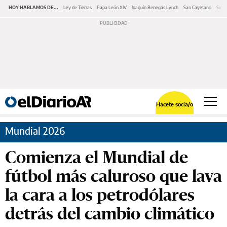
HOY HABLAMOS DE...
Ley de Tierras
Papa León XIV
Joaquín Benegas Lynch
San Cayetano
Swap
Hacete socia/o
Mundial 2026
Comienza el Mundial de
fútbol más caluroso que lava
la cara a los petrodólares
detrás del cambio climático