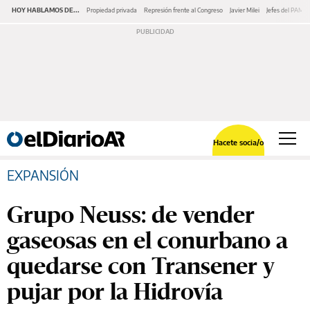
HOY HABLAMOS DE...
Propiedad privada
Represión frente al Congreso
Javier Milei
Jefes del PAMI
Hacete socia/o
EXPANSIÓN
Grupo Neuss: de vender
gaseosas en el conurbano a
quedarse con Transener y
pujar por la Hidrovía