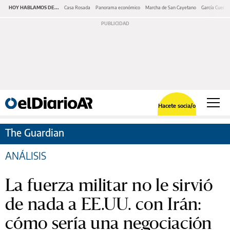
HOY HABLAMOS DE...
Casa Rosada
Panorama económico
Marcha de San Cayetano
García Cuerva
Hacete socia/o
The Guardian
ANÁLISIS
La fuerza militar no le sirvió
de nada a EE.UU. con Irán:
cómo sería una negociación