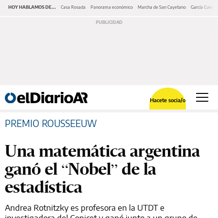
HOY HABLAMOS DE...
Casa Rosada
Panorama económico
Marcha de San Cayetano
García Cuerva
Hacete socia/o
PREMIO ROUSSEEUW
Una matemática argentina
ganó el “Nobel” de la
estadística
Andrea Rotnitzky es profesora en la UTDT e
investigadora del Conicet y ganó junto a un grupo de