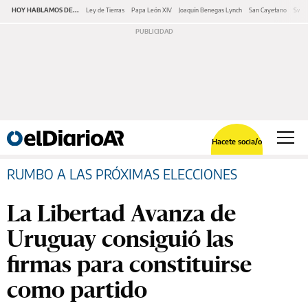
HOY HABLAMOS DE...
Ley de Tierras
Papa León XIV
Joaquín Benegas Lynch
San Cayetano
Swap
Hacete socia/o
RUMBO A LAS PRÓXIMAS ELECCIONES
La Libertad Avanza de
Uruguay consiguió las
firmas para constituirse
como partido