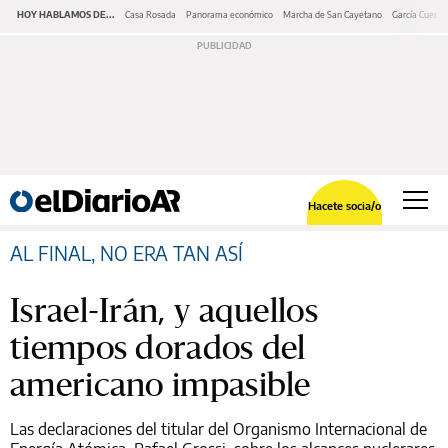
HOY HABLAMOS DE...
Casa Rosada
Panorama económico
Marcha de San Cayetano
García Cuerva
Hacete socia/o
AL FINAL, NO ERA TAN ASÍ
Israel-Irán, y aquellos
tiempos dorados del
americano impasible
Las declaraciones del titular del Organismo Internacional de