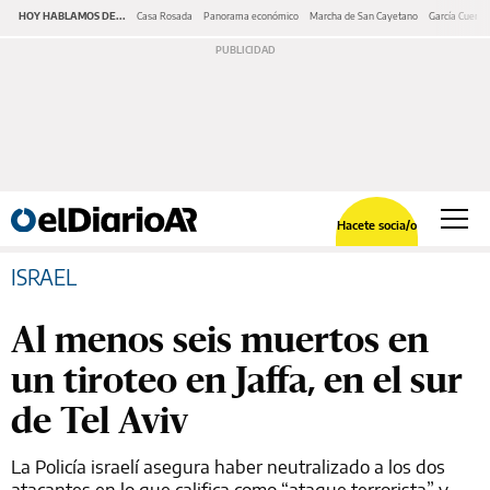
HOY HABLAMOS DE...
Casa Rosada
Panorama económico
Marcha de San Cayetano
García Cuerva
Hacete socia/o
ISRAEL
Al menos seis muertos en
un tiroteo en Jaffa, en el sur
de Tel Aviv
La Policía israelí asegura haber neutralizado a los dos
atacantes en lo que califica como “ataque terrorista” y