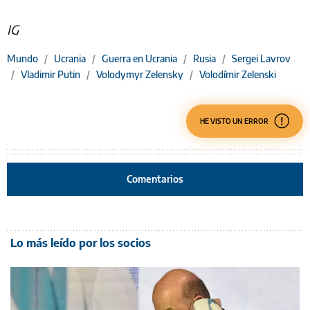
IG
Mundo
/
Ucrania
/
Guerra en Ucrania
/
Rusia
/
Sergei Lavrov
/
Vladimir Putin
/
Volodymyr Zelensky
/
Volodímir Zelenski
HE VISTO UN ERROR
Comentarios
Lo más leído por los socios