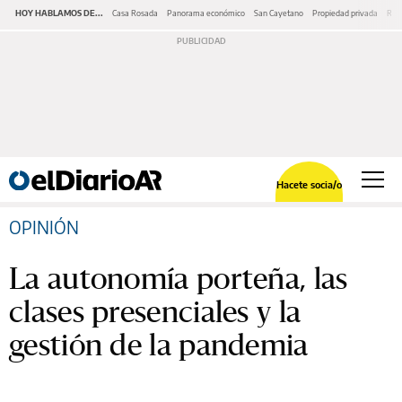
HOY HABLAMOS DE...
Casa Rosada
Panorama económico
San Cayetano
Propiedad privada
Repr
Hacete socia/o
OPINIÓN
La autonomía porteña, las
clases presenciales y la
gestión de la pandemia