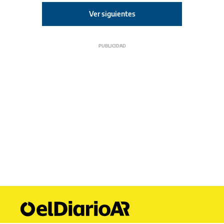
La importancia del uso
correcto del barbijo y una
ventilación adecuada luego
de la reducción de distancia
en las aulas
Sofía Crotti
Ver siguientes