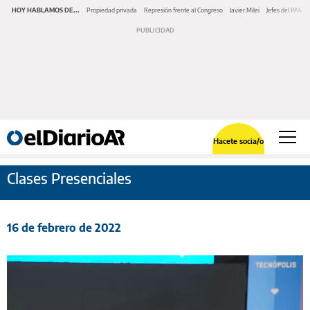
HOY HABLAMOS DE...
Propiedad privada
Represión frente al Congreso
Javier Milei
Jefes del PAMI
Hacete socia/o
Clases Presenciales
16 de febrero de 2022