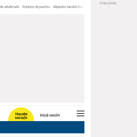
ilo adulterado
Prácticos de puertos
Alejandro Sarubbi Benítez
Hacete
Iniciá sesión
socia/o