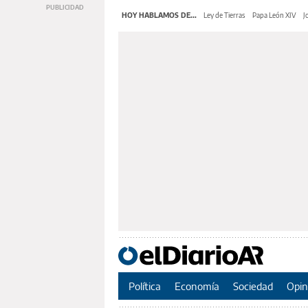
HOY HABLAMOS DE...
Ley de Tierras
Papa León XIV
J
Política
Economía
Sociedad
Opin