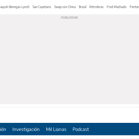
oaquín Benegas Lynch
San Cayetano
Swap con China
Brasil
Petroleras
Fred Machado
Fentan
ión
Investigación
Mil Lianas
Podcast