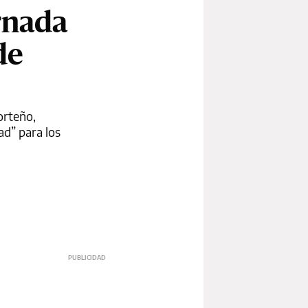
rnada
de
orteño,
ad” para los