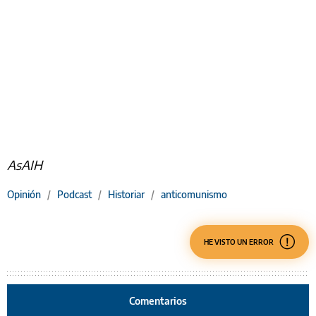
AsAIH
Opinión
/
Podcast
/
Historiar
/
anticomunismo
HE VISTO UN ERROR
Comentarios