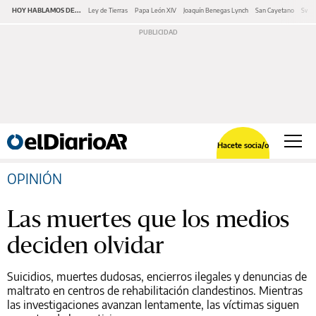
HOY HABLAMOS DE...
Ley de Tierras
Papa León XIV
Joaquín Benegas Lynch
San Cayetano
Swap
Hacete socia/o
OPINIÓN
Las muertes que los medios
deciden olvidar
Suicidios, muertes dudosas, encierros ilegales y denuncias de
maltrato en centros de rehabilitación clandestinos. Mientras
las investigaciones avanzan lentamente, las víctimas siguen