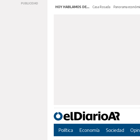
HOY HABLAMOS DE...
Casa Rosada
Panorama económi
Política
Economía
Sociedad
Opin