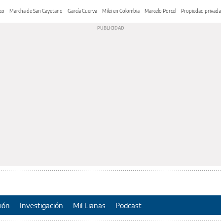
co
Marcha de San Cayetano
García Cuerva
Milei en Colombia
Marcelo Porcel
Propiedad privada
ión
Investigación
Mil Lianas
Podcast