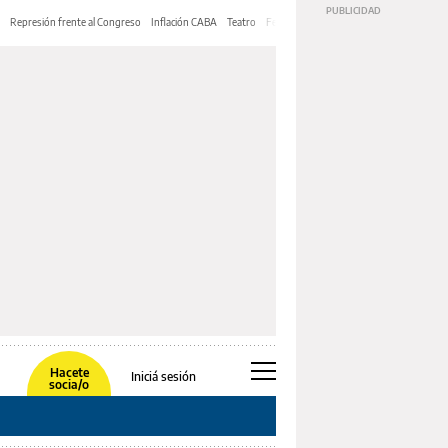
Represión frente al Congreso
Inflación CABA
Teatro
Feria de Editores
Mery Streep
Hacete
Iniciá sesión
socia/o