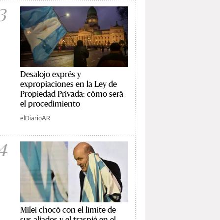
3
Desalojo exprés y
expropiaciones en la Ley de
Propiedad Privada: cómo será
el procedimiento
elDiarioAR
4
Milei chocó con el límite de
sus aliados y el traspié en el