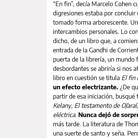
“En fin”, decía Marcelo Cohen 
digresiones estaba por concluir
tomado forma arborescente. Un
intercambios personales. Lo con
dicho, de un libro que, a comien
entrada de la Gandhi de Corrient
puerta de la librería, un mundo
desbordantes se abriría si nos a
libro en cuestión se titula
El fin
un efecto electrizante.
¿De qu
partir de esa iniciación, busqué
Kelany
,
El testamento de O´Jaral
eléctrica
.
Nunca dejó de sorp
más tarde. La literatura de Tho
una suerte de santo y seña. Pero