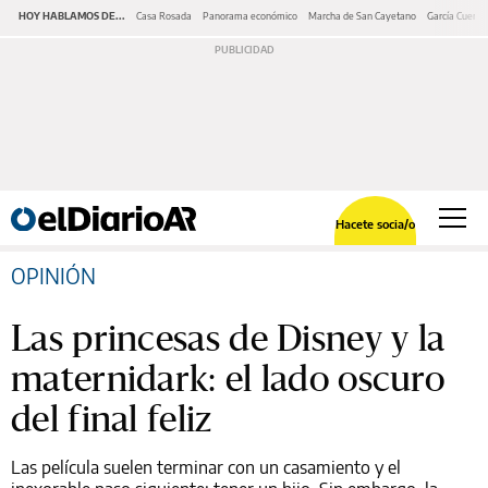
HOY HABLAMOS DE...
Casa Rosada
Panorama económico
Marcha de San Cayetano
García Cuerva
Hacete socia/o
OPINIÓN
Las princesas de Disney y la
maternidark: el lado oscuro
del final feliz
Las película suelen terminar con un casamiento y el