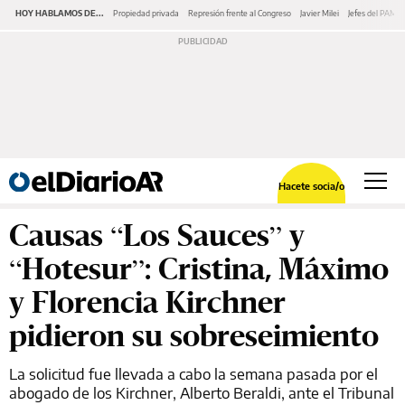
HOY HABLAMOS DE...
Propiedad privada
Represión frente al Congreso
Javier Milei
Jefes del PAMI
Hacete socia/o
Causas “Los Sauces” y
“Hotesur”: Cristina, Máximo
y Florencia Kirchner
pidieron su sobreseimiento
La solicitud fue llevada a cabo la semana pasada por el
abogado de los Kirchner, Alberto Beraldi, ante el Tribunal