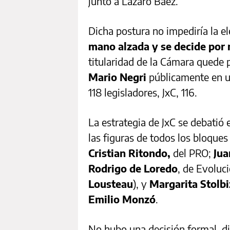
junto a Lázaro Báez.
Dicha postura no impediría la 
mano alzada y se decide por
titularidad de la Cámara quede p
Mario Negri
públicamente en un
118 legisladores, JxC, 116.
La estrategia de JxC se debatió
las figuras de todos los bloques
Cristian Ritondo,
del PRO;
Jua
Rodrigo de Loredo
, de Evoluc
Lousteau
), y
Margarita Stolbi
Emilio Monzó
.
No hubo una decisión formal, d