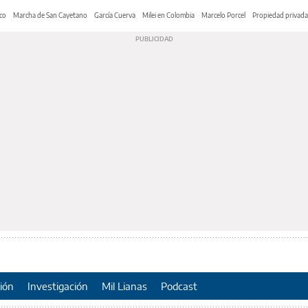
co
Marcha de San Cayetano
García Cuerva
Milei en Colombia
Marcelo Porcel
Propiedad privada
ión
Investigación
Mil Lianas
Podcast