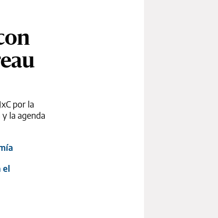
 con
reau
JxC por la
a y la agenda
omía
 el