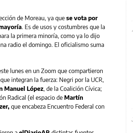
elección de Moreau, ya que
se vota por
 mayoría
. Es de usos y costumbres que la
ara la primera minoría, como ya lo dijo
a radio el domingo. El oficialismo suma
 este lunes en un Zoom que compartieron
 que integran la fuerza: Negri por la UCR,
n Manuel López
, de la Coalición Cívica;
ión Radical (el espacio de
Martín
zer,
que encabeza Encuentro Federal con
ijeron a
elDiarioAR
distintas fuentes