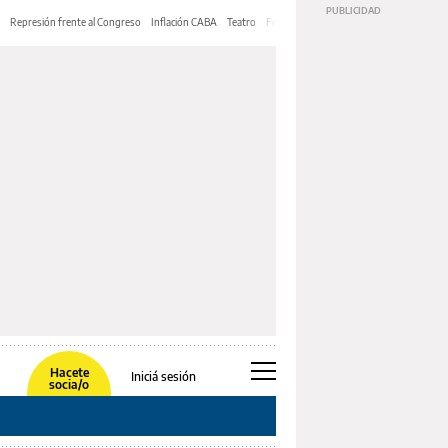
Represión frente al Congreso
Inflación CABA
Teatro
Feria de Editores
Mery Streep
Hacete
Iniciá sesión
socia/o