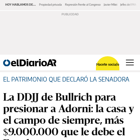
HOY HABLAMOS DE...
Propiedad privada
Represión frente al Congreso
Javier Milei
Jefes del PAMI
Hacete socia/o
EL PATRIMONIO QUE DECLARÓ LA SENADORA
La DDJJ de Bullrich para
presionar a Adorni: la casa y
el campo de siempre, más
$9.000.000 que le debe el