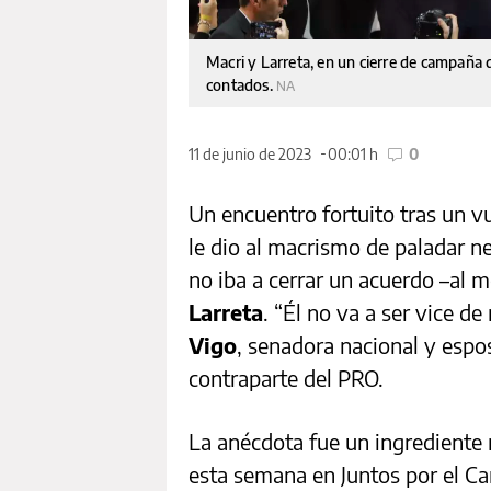
Macri y Larreta, en un cierre de campaña d
contados.
NA
11 de junio de 2023
00:01 h
0
Un encuentro fortuito tras un 
le dio al macrismo de paladar n
no iba a cerrar un acuerdo –al 
Larreta
. “Él no va a ser vice de
Vigo
, senadora nacional y espo
contraparte del PRO.
La anécdota fue un ingrediente 
esta semana en Juntos por el Ca