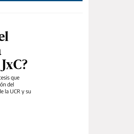
el
a
 JxC?
tesis que
ión del
de la UCR y su