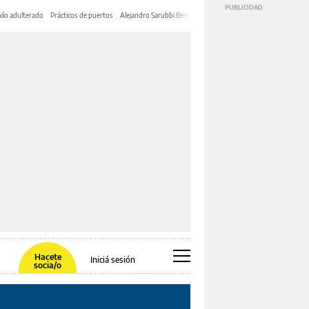
ilo adulterado
Prácticos de puertos
Alejandro Sarubbi Benítez
Hacete
Iniciá sesión
socia/o