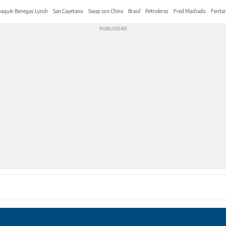
oaquín Benegas Lynch
San Cayetano
Swap con China
Brasil
Petroleras
Fred Machado
Fentan