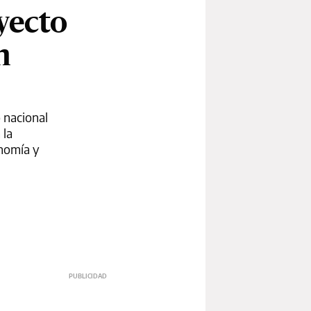
yecto
n
 nacional
 la
onomía y