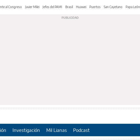
nte al Congreso
Javier Milei
Jefes del PAMI
Brasil
Huawei
Puertos
San Cayetano
Papa León
ión
Investigación
Mil Lianas
Podcast