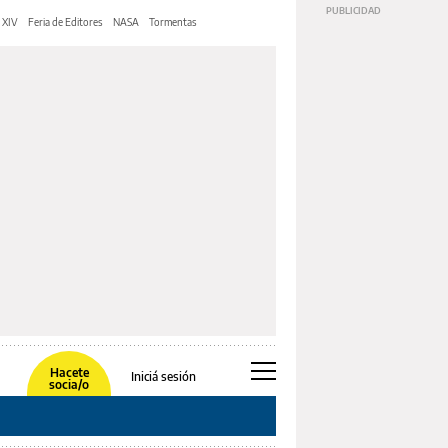
 XIV
Feria de Editores
NASA
Tormentas
Hacete
Iniciá sesión
socia/o