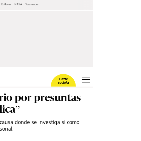
 Editores
NASA
Tormentas
Hazte
socio/a
erio por presuntas
lica”
 causa donde se investiga si como
sonal.