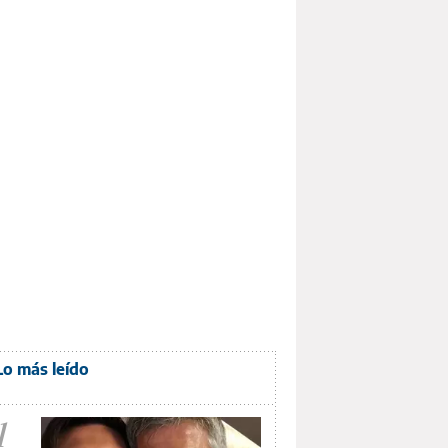
Lo más leído
1