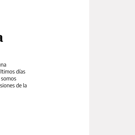
a
una
últimos días
ue somos
isiones de la