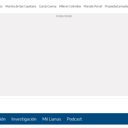
co
Marcha de San Cayetano
García Cuerva
Milei en Colombia
Marcelo Porcel
Propiedad privada
ión
Investigación
Mil Lianas
Podcast