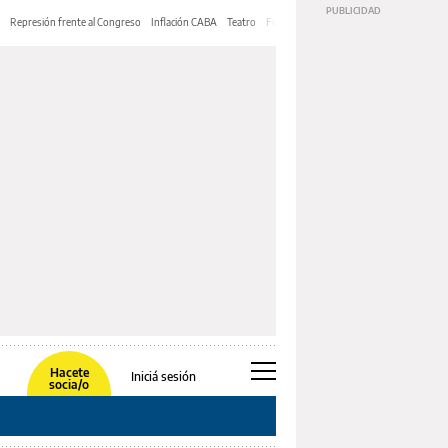
Represión frente al Congreso
Inflación CABA
Teatro
Feria de Editores
Mery Streep
Hacete
Iniciá sesión
socia/o