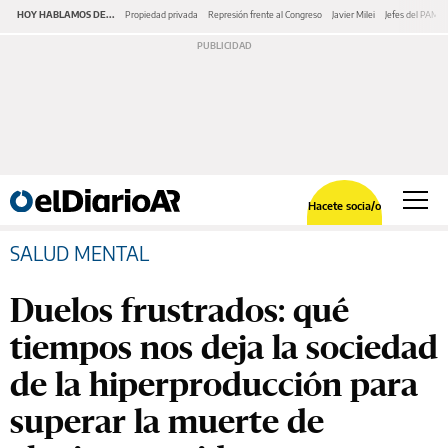
HOY HABLAMOS DE...
Propiedad privada
Represión frente al Congreso
Javier Milei
Jefes del PAMI
Hacete socia/o
SALUD MENTAL
Duelos frustrados: qué
tiempos nos deja la sociedad
de la hiperproducción para
superar la muerte de