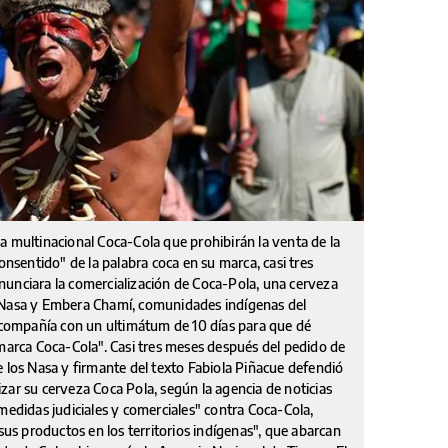
a multinacional Coca-Cola que prohibirán la venta de la
onsentido" de la palabra coca en su marca, casi tres
nunciara la comercialización de Coca-Pola, una cerveza
s Nasa y Embera Chamí, comunidades indígenas del
a compañía con un ultimátum de 10 días para que dé
 marca Coca-Cola". Casi tres meses después del pedido de
e los Nasa y firmante del texto Fabiola Piñacue defendió
zar su cerveza Coca Pola, según la agencia de noticias
medidas judiciales y comerciales" contra Coca-Cola,
 sus productos en los territorios indígenas", que abarcan