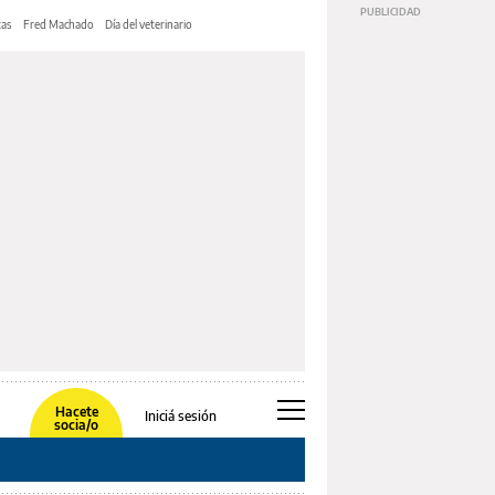
tas
Fred Machado
Día del veterinario
Hacete
Iniciá sesión
socia/o