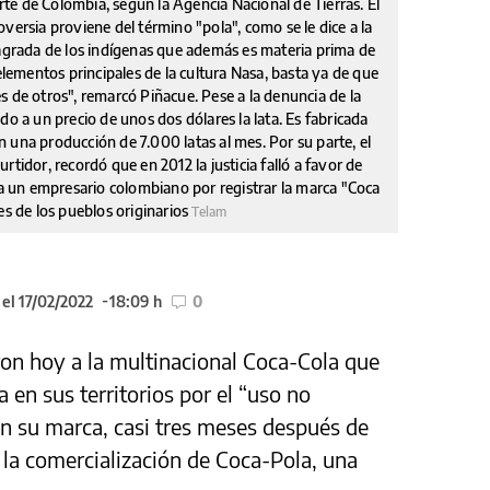
arte de Colombia, según la Agencia Nacional de Tierras. El
versia proviene del término "pola", como se le dice a la
sagrada de los indígenas que además es materia prima de
 elementos principales de la cultura Nasa, basta ya de que
s de otros", remarcó Piñacue. Pese a la denuncia de la
do a un precio de unos dos dólares la lata. Es fabricada
 una producción de 7.000 latas al mes. Por su parte, el
tidor, recordó que en 2012 la justicia falló a favor de
 un empresario colombiano por registrar la marca "Coca
es de los pueblos originarios
Telam
el 17/02/2022
18:09 h
0
on hoy a la multinacional Coca-Cola que
 en sus territorios por el “uso no
en su marca, casi tres meses después de
 la comercialización de Coca-Pola, una