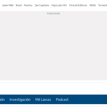
Javier Milei
Brasil
Puertos
San Cayetano
Papa León XIV
Feria de Editores
NASA
Tormen
ión
Investigación
Mil Lianas
Podcast