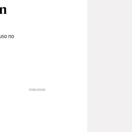
on
“uso no