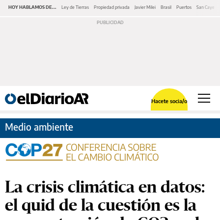
HOY HABLAMOS DE...
Ley de Tierras
Propiedad privada
Javier Milei
Brasil
Puertos
San Cayeta
Hacete socia/o
Medio ambiente
La crisis climática en datos:
el quid de la cuestión es la