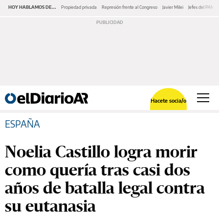
HOY HABLAMOS DE...
Propiedad privada
Represión frente al Congreso
Javier Milei
Jefes del PAMI
Hacete socia/o
ESPAÑA
Noelia Castillo logra morir
como quería tras casi dos
años de batalla legal contra
su eutanasia