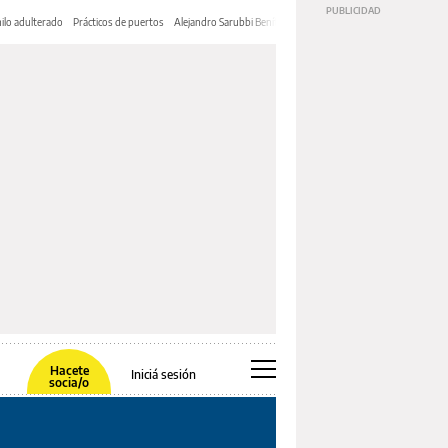
ilo adulterado
Prácticos de puertos
Alejandro Sarubbi Benítez
Hacete
Iniciá sesión
socia/o