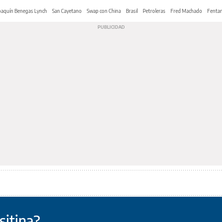
oaquín Benegas Lynch
San Cayetano
Swap con China
Brasil
Petroleras
Fred Machado
Fentan
sitina?