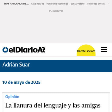
HOY HABLAMOS DE...
Casa Rosada
Panorama económico
San Cayetano
Propiedad privada
Repr
Hacete socia/o
Adrián Suar
10 de mayo de 2025
Opinión
La llanura del lenguaje y las amigas